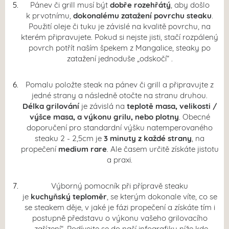
Pánev či grill musí být
dobře rozehřátý
, aby došlo
k prvotnímu,
dokonalému zatažení povrchu steaku
.
Použití oleje či tuku je závislé na kvalitě povrchu, na
kterém připravujete. Pokud si nejste jisti, stačí rozpálený
povrch potřít naším špekem z Mangalice, steaky po
zatažení jednoduše „odskočí“ .
Pomalu položte steak na pánev či grill a připravujte z
jedné strany a následně otočte na stranu druhou.
Délka grilování
je závislá na
teplotě masa, velikosti /
výšce masa, a výkonu grilu, nebo plotny
. Obecné
doporučení pro standardní výšku natemperovaného
steaku 2 - 2,5cm je
3 minuty z každé strany
, na
propečení
medium rare
. Ale časem určitě získáte jistotu
a praxi.
Výborný pomocník při přípravě steaku
je
kuchyňský teploměr
, se kterým dokonale víte, co se
se steakem děje, v jaké je fázi propečení a získáte tím i
postupně představu o výkonu vašeho grilovacího
„zařízení“. Podívejte se do naší infografiky níže kde