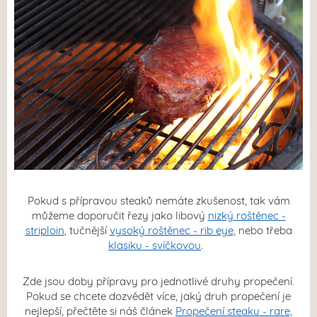
Pokud s přípravou steaků nemáte zkušenost, tak vám
můžeme doporučit řezy jako libový
nizký roštěnec -
striploin
, tučnější
vysoký roštěnec - rib eye
, nebo třeba
klasiku - svíčkovou
.
Zde jsou doby přípravy pro jednotlivé druhy propečení.
Pokud se chcete dozvědět více, jaký druh propečení je
nejlepší, přečtěte si náš článek
Propečení steaku - rare,