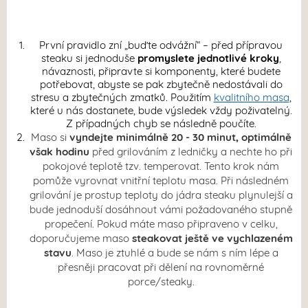
První pravidlo zní „buďte odvážní“ – před přípravou
steaku si jednoduše
promyslete jednotlivé kroky
,
návaznosti, připravte si komponenty, které budete
potřebovat, abyste se pak zbytečně nedostávali do
stresu a zbytečných zmatků. Použitím
kvalitního masa
,
které u nás dostanete, bude výsledek vždy poživatelný.
Z případných chyb se následně poučíte.
Maso si
vyndejte
minimálně 20 - 30 minut, optimálně
však hodinu
před grilováním z ledničky a nechte ho při
pokojové teplotě tzv. temperovat. Tento krok nám
pomůže vyrovnat vnitřní teplotu masa. Při následném
grilování je prostup teploty do jádra steaku plynulejší a
bude jednoduší dosáhnout vámi požadovaného stupně
propečení. Pokud máte maso připraveno v celku,
doporučujeme maso
steakovat ještě ve vychlazeném
stavu
. Maso je ztuhlé a bude se nám s ním lépe a
přesněji pracovat při dělení na rovnoměrné
porce/steaky.