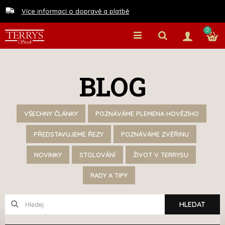
Více informací o dopravě a platbě
0
BLOG
VŠECHNY ČLÁNKY
POZNÁVÁME PLEMENA HOVĚZÍHO
PŘEDSTAVUJEME ŘEZY
POZNÁVÁME ZVĚŘINU
NOVINKY
STOLOVÁNÍ
ŽIVOT V TERRYSU
RADY A TIPY