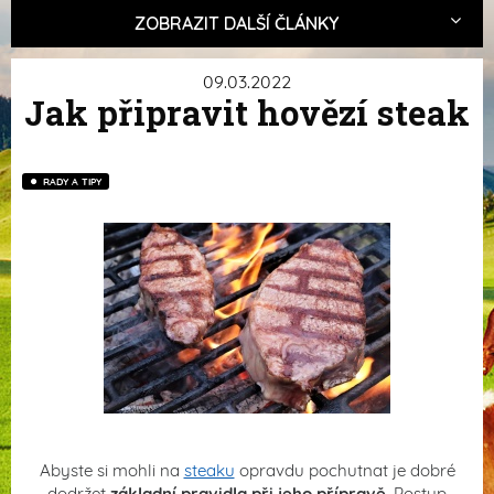
ZOBRAZIT DALŠÍ ČLÁNKY
09.03.2022
Jak připravit hovězí steak
RADY A TIPY
Abyste si mohli na
steaku
opravdu pochutnat je dobré
dodržet
základní pravidla při jeho přípravě
. Postup