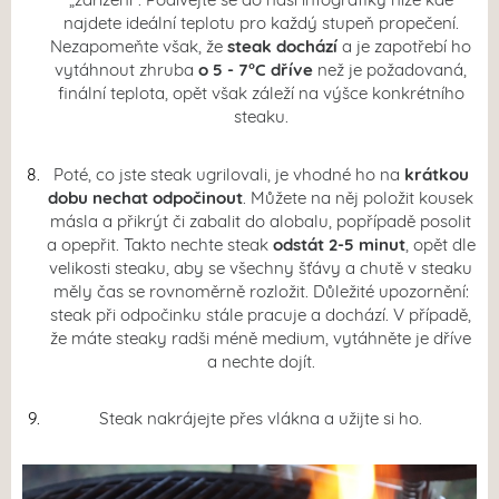
najdete ideální teplotu pro každý stupeň propečení.
Nezapomeňte však, že
steak dochází
a je zapotřebí ho
vytáhnout zhruba
o 5 - 7°C dříve
než je požadovaná,
finální teplota, opět však záleží na výšce konkrétního
steaku.
Poté, co jste steak ugrilovali, je vhodné ho na
krátkou
dobu nechat odpočinout
. Můžete na něj položit kousek
másla a přikrýt či zabalit do alobalu, popřípadě posolit
a opepřit. Takto nechte steak
odstát 2-5 minut
, opět dle
velikosti steaku, aby se všechny šťávy a chutě v steaku
měly čas se rovnoměrně rozložit. Důležité upozornění:
steak při odpočinku stále pracuje a dochází. V případě,
že máte steaky radši méně medium, vytáhněte je dříve
a nechte dojít.
Steak nakrájejte přes vlákna a užijte si ho.