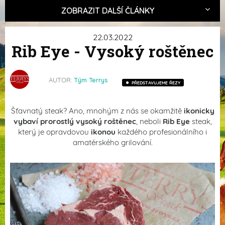
ZOBRAZIT DALŠÍ ČLÁNKY
22.03.2022
Rib Eye - Vysoký roštěnec
AUTOR:
Tým Terrys
PŘEDSTAVUJEME ŘEZY
Šťavnatý steak? Ano, mnohým z nás se okamžitě
ikonicky
vybaví prorostlý vysoký roštěnec
, neboli
Rib Eye
steak,
který je opravdovou
ikonou
každého profesionálního i
amatérského grilování.