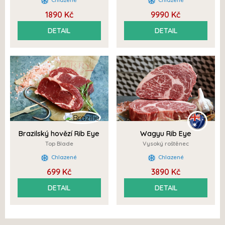
1890 Kč
9990 Kč
DETAIL
DETAIL
Brazilský hovězí Rib Eye
Wagyu Rib Eye
AUSTRÁLIE BMS 6
Top Blade
Vysoký roštěnec
Chlazené
Chlazené
699 Kč
3890 Kč
DETAIL
DETAIL