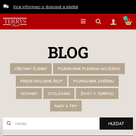
Více informací o dopravě a platbě
0
BLOG
VŠECHNY ČLÁNKY
POZNÁVÁME PLEMENA HOVĚZÍHO
PŘEDSTAVUJEME ŘEZY
POZNÁVÁME ZVĚŘINU
NOVINKY
STOLOVÁNÍ
ŽIVOT V TERRYSU
RADY A TIPY