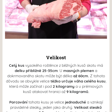
Velikost
Celý kus
vysokého roštěnce z běžných kusů skotu má
delku přibližně 25-35cm
. U
masných plemen
a
dokrmovaného skotu může být délka
až 60cm.
Z tohoto
důvodu se obvykle velice
těžko určuje váha celého kusu
,
která může začínat i pod
2 kilogramy
a u prémiových
kusů atakovat hranici až
9 kilogramů.
Porcování
tohoto kusu je velice
jednoduché
a vznikají
pravidelné steaky, jeden jako druhý.
Velikost steaků