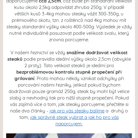
doporučujeme
cca 2,5cm
, což bude při standardní velikosti
kusu okolo 2,5kg odpovídat zhruba 250g. V případě
větších kusů 3-4kg mohou steaky vážit 300-350g, u
prémiového skotu, tzn. z roštěnců nad 4kg mohou mít
steaky standardní výšky okolo 400-500g. Výsledek je vždy
nutné individuálně posuzovat podle velikosti svalu, který
zrovna porcujeme.
V našem řeznictví se vždy
snažíme dodržovat velikost
steaků
podle pravidla ideální výšky okolo 2,5cm (obvykle
2 prsty). Tato velikost steaků je ideální pro
bezproblémovou kontrolu stupně propečení při
grilovaní
. Proto mohou někdy vznikat odchylky při
porcování našimi řezníky, jelikož pokud bychom
dodržovali pouze gramáž 250g, steak by mohl být velice
slabý a nevhodný tak pro nižší stupně propečení. Pokud
vás zajímá více o tom, jak steaky porcujeme, přečtěte si
naše dva články -
jak pro vás steaky balíme
a druhý o
tom,
jak správně steak vybrat a jak ho pro vás
naporcujem.