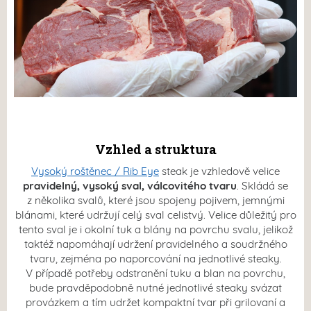
Vzhled a struktura
Vysoký roštěnec / Rib Eye
steak je vzhledově velice
pravidelný, vysoký sval, válcovitého tvaru
. Skládá se
z několika svalů, které jsou spojeny pojivem, jemnými
blánami, které udržují celý sval celistvý. Velice důležitý pro
tento sval je i okolní tuk a blány na povrchu svalu, jelikož
taktéž napomáhají udržení pravidelného a soudržného
tvaru, zejména po naporcování na jednotlivé steaky.
V případě potřeby odstranění tuku a blan na povrchu,
bude pravděpodobně nutné jednotlivé steaky svázat
provázkem a tím udržet kompaktní tvar při grilovaní a