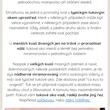
jednoduchou manipulaci při otáčení steaků.
Strukturou se jedná o prorostlý sval s
typickým tukovým
okem uprostřed
, které v některých případech může být
velice významné, v některých případech zase skoro
neznatelné. Vždy záleží, z jakého druhu skotu a finální
velikosti zvířete sval pochází.
U
menších kusů živených jen na trávě
je
prorostlost
nižší
, tukové oko menší a téměř bez jemného
mramorování v jednotlivých svalech.
Naopak z
velkých kusů
masných plemen a navíc
dokrmovaných několik posledních měsíců zrnem, je rib
eye
nádherně mramorovaný
vnitro svalovými vlákny a
má i své typické tukové oko. Zde doslova platí "co kus to
originál". Tuk se při přípravě rozpouští a dodává masu
skvělou chuť a šťavnatost. K tomuto řezu nezaměnitelně
patří. Pokud vám
tukové oko vadí, raději zvolte jiný řez.
Například
svíčkovou
, nebo
nízký roštěnec.