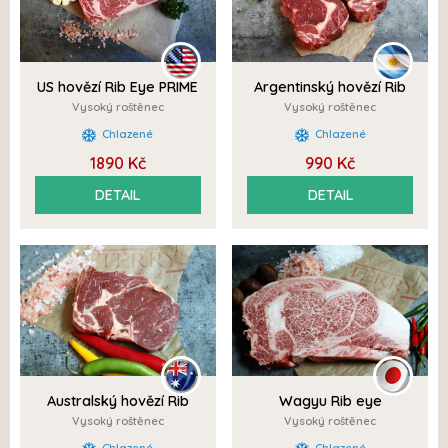
US hovězí Rib Eye PRIME
Argentinský hovězí Rib
quality
Eye
Vysoký roštěnec
Vysoký roštěnec
Chlazené
Chlazené
1890 Kč
990 Kč
DETAIL
DETAIL
Australský hovězí Rib
Wagyu Rib eye
Eye
JAPONSKO A5+ HIGH
Vysoký roštěnec
Vysoký roštěnec
QUALITY
Chlazené
Chlazené