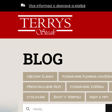
Více informací o dopravě a platbě
BLOG
VŠECHNY ČLÁNKY
POZNÁVÁME PLEMENA HOVĚZÍH
PŘEDSTAVUJEME ŘEZY
POZNÁVÁME ZVĚŘINU
STOLOVÁNÍ
ŽIVOT V TERRYSU
RADY A TIPY