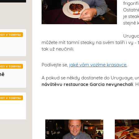
frigori
Ostatně
je stea
stejně 
VOT V TERRYSU
Uruguay
můžete mít tamní steaky na svém talíři i vy -
tak už neučinili.
Podívejte se,
jaké vám vozíme krasavce.
VOT V TERRYSU
ně
A pokud se někdy dostanete do Uruguaye, ur
návštěvu restaurace Garcia nevynechali
. 
VOT V TERRYSU