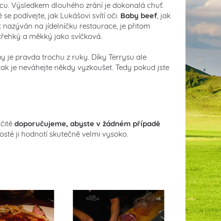
ficu. Výsledkem dlouhého zrání je dokonalá chuť.
 se podívejte, jak Lukášovi svítí oči.
Baby beef
, jak
k nazýván na jídelníčku restaurace, je přitom
křehký a měkký jako svíčková.
 je pravda trochu z ruky. Díky Terrysu ale
 tak je neváhejte někdy vyzkoušet. Tedy pokud jste
čitě
doporučujeme, abyste v žádném případě
Hosté ji hodnotí skutečně velmi vysoko.