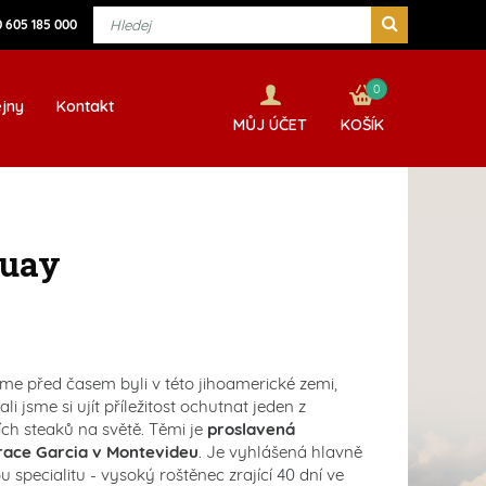
 605 185 000
0
jny
Kontakt
MŮJ ÚČET
KOŠÍK
guay
me před časem byli v této jihoamerické zemi,
li jsme si ujít příležitost ochutnat jeden z
ích steaků na světě. Těmi je
proslavená
race Garcia v Montevideu
. Je vyhlášená hlavně
u specialitu - vysoký roštěnec zrající 40 dní ve