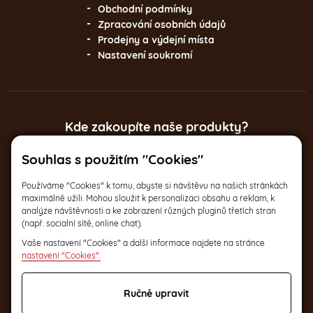
Obchodní podmínky
Zpracování osobních údajů
Prodejny a výdejní místa
Nastavení soukromí
Kde zakoupíte naše produkty?
Souhlas s použitím "Cookies"
Italská 17, Praha 2
Po-Pá 9:30 – 17:30
Používáme "Cookies" k tomu, abyste si návštěvu na našich stránkách
maximálně užili. Mohou sloužit k personalizaci obsahu a reklam, k
analýze návštěvnosti a ke zobrazení různých pluginů třetích stran
(např. socialní sítě, online chat).
a na dalších
2
Vaše nastavení "Cookies" a další informace najdete na stránce
nastavení "Cookies".
místech v ČR
Ručně upravit