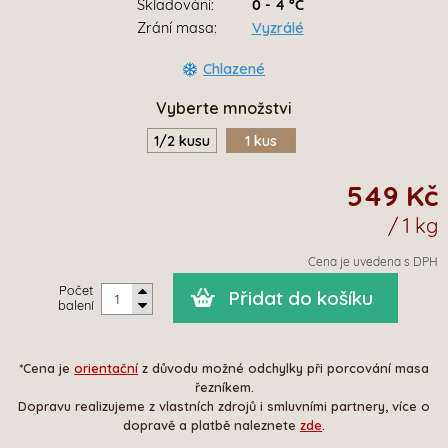
Skladování:
0 - 4 °C
Zrání masa:
Vyzrálé
Chlazené
Vyberte množstvi
1/2 kusu
1 kus
549 Kč
/ 1 kg
Cena je uvedena s DPH
Počet
Přidat do košíku
balení
*Cena je
orientační
z důvodu možné odchylky při porcování masa
řezníkem.
Dopravu realizujeme z vlastních zdrojů i smluvními partnery, více o
dopravě a platbě naleznete
zde
.