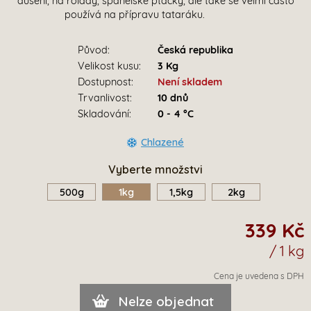
dušení, na rolády, španělské ptáčky, ale také se velmi často
používá na přípravu tataráku.
Původ:
Česká republika
Velikost kusu:
3 Kg
Dostupnost:
Není skladem
Trvanlivost:
10 dnů
Skladování:
0 - 4 °C
Chlazené
Vyberte množstvi
500g
1kg
1,5kg
2kg
339 Kč
/ 1 kg
Cena je uvedena s DPH
Nelze objednat