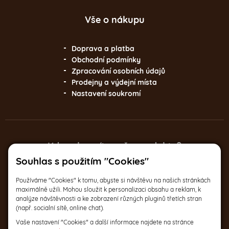
Vše o nákupu
Doprava a platba
Obchodní podmínky
Zpracování osobních údajů
Prodejny a výdejní místa
Nastavení soukromí
Kde zakoupíte naše produkty?
Souhlas s použitím "Cookies"
Italská 17, Praha 2
Používáme "Cookies" k tomu, abyste si návštěvu na našich stránkách
Po-Pá 9:30 – 17:30
maximálně užili. Mohou sloužit k personalizaci obsahu a reklam, k
analýze návštěvnosti a ke zobrazení různých pluginů třetích stran
(např. socialní sítě, online chat).
a na dalších
Vaše nastavení "Cookies" a další informace najdete na stránce