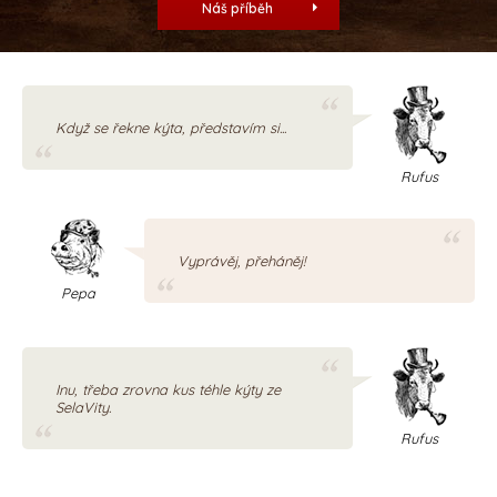
Náš příběh
Když se řekne kýta, představím si...
Rufus
Vyprávěj, přeháněj!
Pepa
Inu, třeba zrovna kus téhle kýty ze
SelaVity.
Rufus