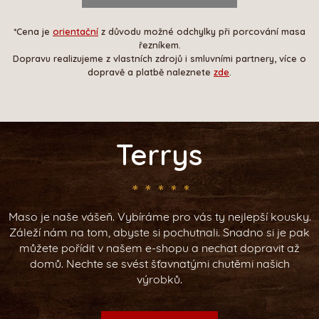
*Cena je
orientační
z důvodu možné odchylky při porcování masa
řezníkem.
Dopravu realizujeme z vlastních zdrojů i smluvními partnery, více o
dopravě a platbě naleznete
zde
.
Terrys
Maso je naše vášeň. Vybíráme pro vás ty nejlepší kousky.
Záleží nám na tom, abyste si pochutnali. Snadno si je pak
můžete pořídit v našem e-shopu a nechat dopravit až
domů. Nechte se svést šťavnatými chutěmi našich
výrobků.