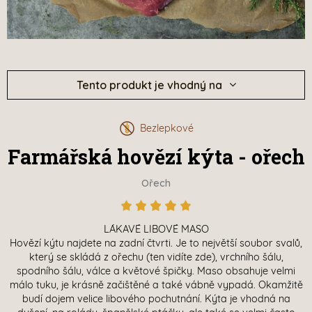
Tento produkt je vhodný na
Bezlepkové
Farmářská hovězí kýta - ořech
Ořech
LÁKAVÉ LIBOVÉ MASO
Hovězí kýtu najdete na zadní čtvrti. Je to největší soubor svalů,
který se skládá z ořechu (ten vidíte zde), vrchního šálu,
spodního šálu, válce a květové špičky. Maso obsahuje velmi
málo tuku, je krásně začištěné a také vábně vypadá. Okamžitě
budí dojem velice libového pochutnání. Kýta je vhodná na