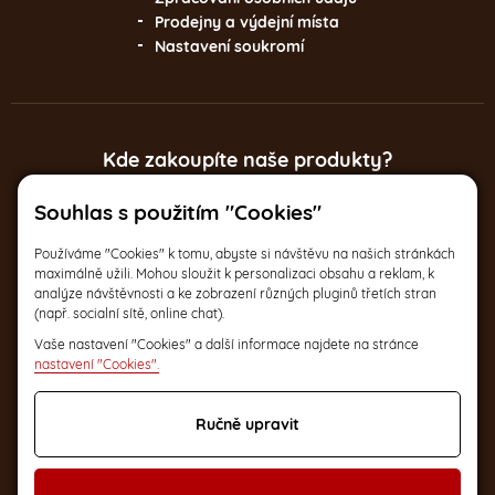
Prodejny a výdejní místa
Nastavení soukromí
Kde zakoupíte naše produkty?
Souhlas s použitím "Cookies"
Italská 17, Praha 2
Po-Pá 9:30 – 17:30
Používáme "Cookies" k tomu, abyste si návštěvu na našich stránkách
maximálně užili. Mohou sloužit k personalizaci obsahu a reklam, k
analýze návštěvnosti a ke zobrazení různých pluginů třetích stran
(např. socialní sítě, online chat).
a na dalších
2
Vaše nastavení "Cookies" a další informace najdete na stránce
místech v ČR
nastavení "Cookies".
Ručně upravit