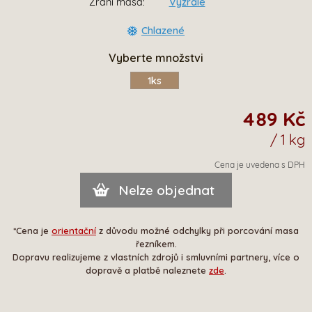
Zrání masa:
Vyzrálé
Chlazené
Vyberte množstvi
1ks
489 Kč
/ 1 kg
Cena je uvedena s DPH
Nelze objednat
*Cena je
orientační
z důvodu možné odchylky při porcování masa
řezníkem.
Dopravu realizujeme z vlastních zdrojů i smluvními partnery, více o
dopravě a platbě naleznete
zde
.