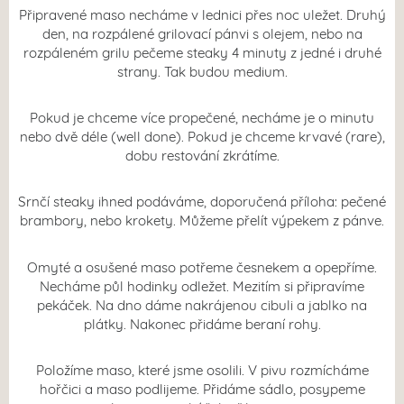
Připravené maso necháme v lednici přes noc uležet. Druhý
den, na rozpálené grilovací pánvi s olejem, nebo na
rozpáleném grilu pečeme steaky 4 minuty z jedné i druhé
strany. Tak budou medium.
Pokud je chceme více propečené, necháme je o minutu
nebo dvě déle (well done). Pokud je chceme krvavé (rare),
dobu restování zkrátíme.
Srnčí steaky ihned podáváme, doporučená příloha: pečené
brambory, nebo krokety. Můžeme přelít výpekem z pánve.
Omyté a osušené maso potřeme česnekem a opepříme.
Necháme půl hodinky odležet. Mezitím si připravíme
pekáček. Na dno dáme nakrájenou cibuli a jablko na
plátky. Nakonec přidáme beraní rohy.
Položíme maso, které jsme osolili. V pivu rozmícháme
hořčici a maso podlijeme. Přidáme sádlo, posypeme