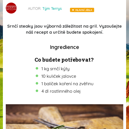
AUTOR:
Tým Terrys
HLAVNÍ JÍDLA
Srnčí steaky jsou výborná záležitost na gril. Vyzoušejte
náš recept a určitě budete spokojení.
Ingredience
Co budete potřebovat?
1 kg srnčí kýty
10 kuliček jalovce
1 balíček koření na zvěřinu
4 dl rostlinného olej