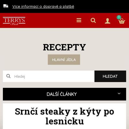
Více informací o dopravě a platbě
0
RECEPTY
HLAVNÍ JÍDLA
DALŠÍ ČLÁNKY
Srnčí steaky z kýty po
lesnicku