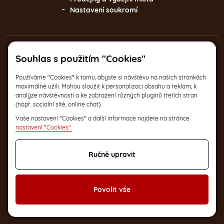
Nastavení soukromí
Souhlas s použitím "Cookies"
Kde zakoupíte naše produkty?
Používáme "Cookies" k tomu, abyste si návštěvu na našich stránkách
maximálně užili. Mohou sloužit k personalizaci obsahu a reklam, k
Italská 17, Praha 2
analýze návštěvnosti a ke zobrazení různých pluginů třetích stran
Po-Pá 9:30 – 17:30
(např. socialní sítě, online chat).
Vaše nastavení "Cookies" a další informace najdete na stránce
nastavení "Cookies".
a na dalších
2
Ručně upravit
místech v ČR
Povolit vše