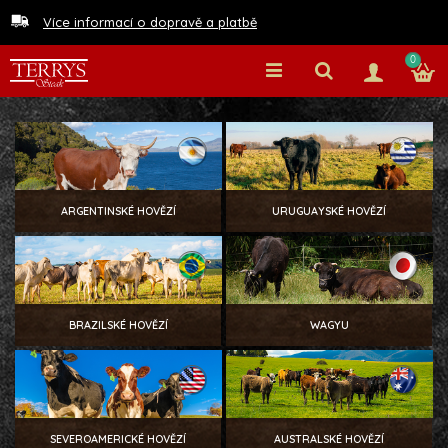
Více informací o dopravě a platbě
0
ARGENTINSKÉ HOVĚZÍ
URUGUAYSKÉ HOVĚZÍ
BRAZILSKÉ HOVĚZÍ
WAGYU
SEVEROAMERICKÉ HOVĚZÍ
AUSTRALSKÉ HOVĚZÍ