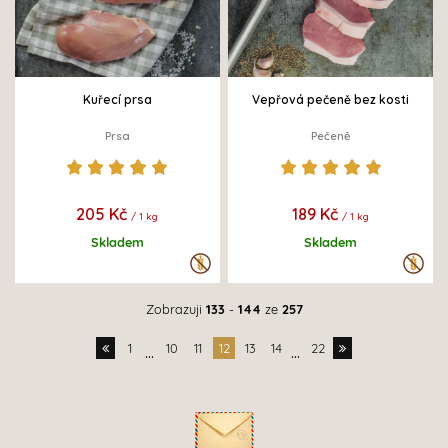
Kuřecí prsa
Vepřová pečeně bez kosti
Prsa
Pečeně
205 Kč
189 Kč
/ 1 kg
/ 1 kg
Skladem
Skladem
Zobrazuji
133
-
144
ze
257
1
10
11
12
13
14
22
...
...