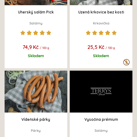
Uherský salám Pick
Uzená krkovice bez kosti
Salámy
Krkovička
74,9 Kč
25,5 Kč
/ 100 g
/ 100 g
Skladem
Skladem
Vídeňské párky
Vysočina prémium
Párky
Salámy