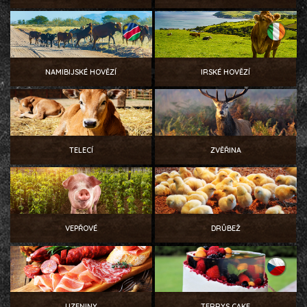
NAMIBIJSKÉ HOVĚZÍ
IRSKÉ HOVĚZÍ
TELECÍ
ZVĚŘINA
VEPŘOVÉ
DRŮBEŽ
UZENINY
TERRYS CAKE