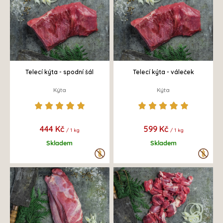
Telecí kýta - spodní šál
Telecí kýta - váleček
Kýta
Kýta
444 Kč
599 Kč
/ 1 kg
/ 1 kg
Skladem
Skladem