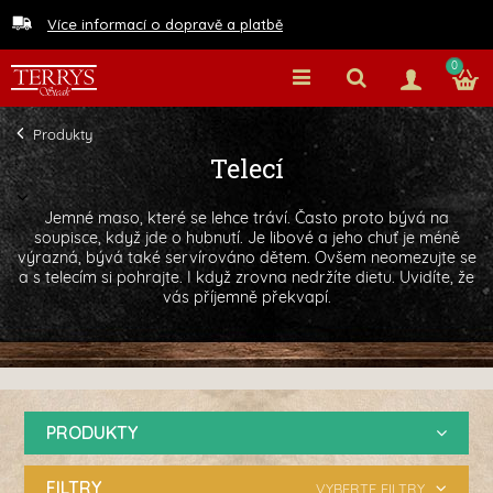
Více informací o dopravě a platbě
0
Produkty
Telecí
Jemné maso, které se lehce tráví. Často proto bývá na
soupisce, když jde o hubnutí. Je libové a jeho chuť je méně
výrazná, bývá také servírováno dětem. Ovšem neomezujte se
a s telecím si pohrajte. I když zrovna nedržíte dietu. Uvidíte, že
vás příjemně překvapí.
PRODUKTY
FILTRY
VYBERTE FILTRY