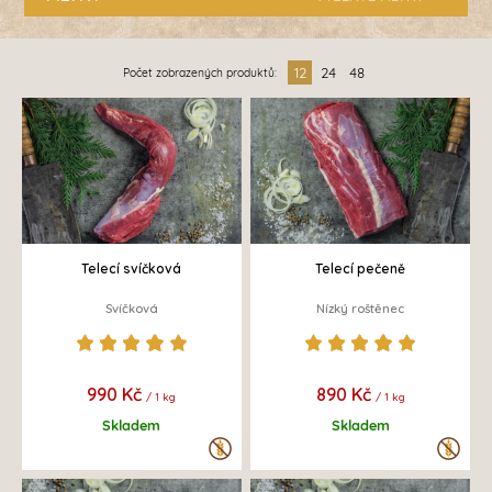
12
24
48
Počet zobrazených produktů:
Telecí svíčková
Telecí pečeně
Svíčková
Nízký roštěnec
990 Kč
890 Kč
/ 1 kg
/ 1 kg
Skladem
Skladem