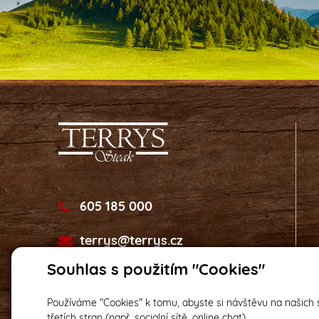
605 185 000
terrys@terrys.cz
Souhlas s použitím "Cookies"
Používáme "Cookies" k tomu, abyste si návštěvu na našich s
třetích stran (např. socialní sítě, online chat).