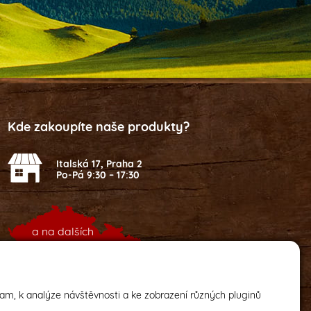
Kde zakoupíte naše produkty?
Italská 17, Praha 2
Po-Pá 9:30 – 17:30
a na dalších
2
místech v ČR
lam, k analýze návštěvnosti a ke zobrazení různých pluginů