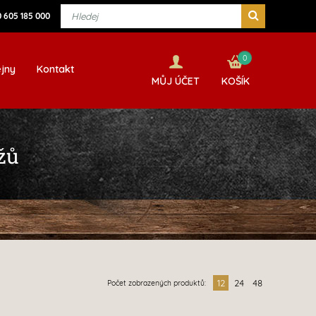
 605 185 000
0
jny
Kontakt
MŮJ ÚČET
KOŠÍK
žů
12
24
48
Počet zobrazených produktů: