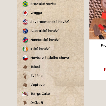
Brazilské hovězí
Wagyu
Severoamerické hovězí
Australské hovězí
Namibijské hovězí
Pro
Irské hovězí
Hovězí z českého chovu
Telecí
Zvěřina
Vepřové
Terrys Cake
Drůbeží