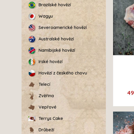
Brazilské hovězí
Wagyu
Severoamerické hovězí
Australské hovězí
Namibijské hovězí
Irské hovězí
Hovězí z českého chovu
Telecí
4
Zvěřina
Vepřové
Terrys Cake
Drůbeží