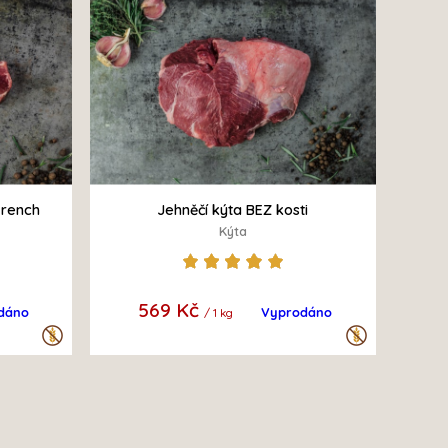
French
Jehněčí kýta BEZ kosti
Kýta
569 Kč
dáno
Vyprodáno
/ 1 kg