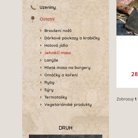
Uzeniny
Ostatní
Broušení nožů
Dárkové poukazy a krabičky
Hotová jídla
Jehněčí maso
Lanýže
Mleté maso na burgery
2
Omáčky a koření
Ryby
Sýry
Termotašky
Zobrazuji
1
Vegetariánské produkty
DRUH