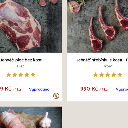
Jehněčí plec bez kosti
Jehněčí hřebínky s kostí - 
Rack
Plec
Hřbet
99 Kč
990 Kč
Vyprodáno
Vypro
/ 1 kg
/ 1 kg