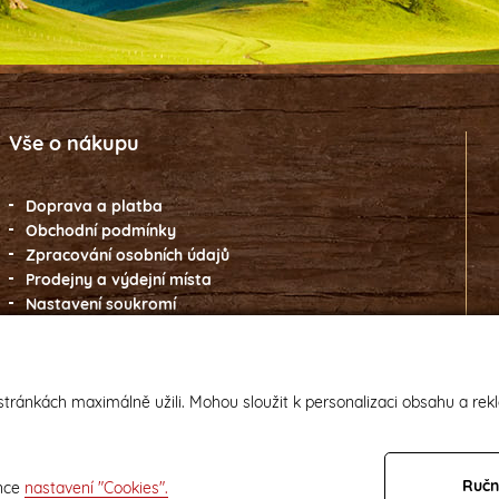
Vše o nákupu
Doprava a platba
Obchodní podmínky
Zpracování osobních údajů
Prodejny a výdejní místa
Nastavení soukromí
tránkách maximálně užili. Mohou sloužit k personalizaci obsahu a rek
Ručn
ánce
nastavení "Cookies".