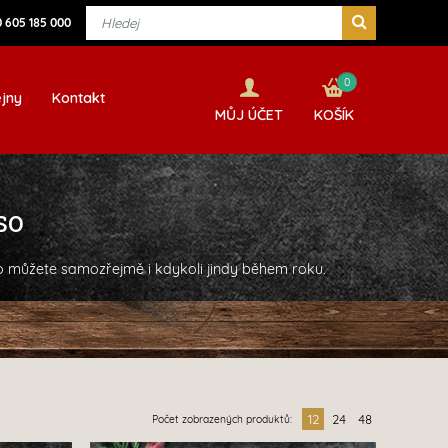
 605 185 000
0
jny
Kontakt
MŮJ ÚČET
KOŠÍK
so
 ho můžete samozřejmě i kdykoli jindy během roku.
12
24
48
Počet zobrazených produktů: