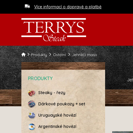
Více informací o dopravě a platbě
Produkty
Ostatní
Jehněčí maso
PRODUKTY
Je
Steaky - řezy
Dárkové poukazy + set
Uruguayské hovězí
Argentinské hovězí