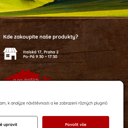
Kde zakoupíte naše produkty?
Italská 17, Praha 2
Po-Pá 9:30 – 17:30
a na dalších
2
místech v ČR
lam, k analýze návštěvnosti a ke zobrazení různých pluginů
ě upravit
Povolit vše