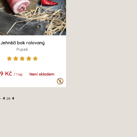
Jehněčí bok rolovaný
Pupek
89 Kč
Není skladem
/ 1 kg
-
4
ze
4