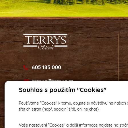
605 185 000
terrys@terrys.cz
Souhlas s použitím "Cookies"
Používáme "Cookies" k tomu, abyste si návštěvu na našich s
třetích stran (např. socialní sítě, online chat).
Vaše nastavení "Cookies" a další informace najdete na str