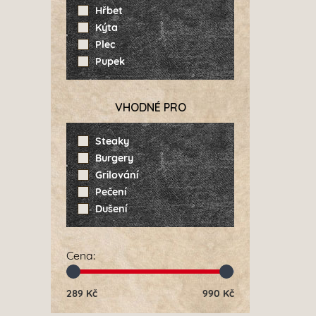
Hřbet
Kýta
Plec
Pupek
VHODNÉ PRO
Steaky
Burgery
Grilování
Pečení
Dušení
Cena
:
289
Kč
990
Kč