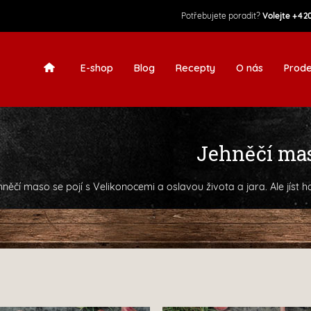
Potřebujete poradit?
Volejte
+420
E-shop
Blog
Recepty
O nás
Prode
Jehněčí ma
hněčí maso se pojí s Velikonocemi a oslavou života a jara. Ale jíst