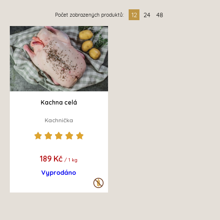
12
24
48
Počet zobrazených produktů:
Kachna celá
Kachnička
189 Kč
/ 1 kg
Vyprodáno