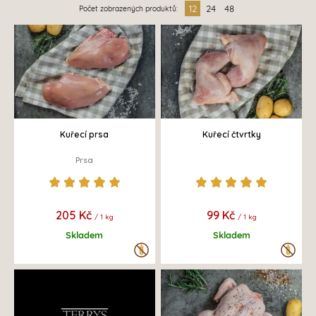
12
24
48
Počet zobrazených produktů:
Kuřecí prsa
Kuřecí čtvrtky
Prsa
205 Kč
99 Kč
/ 1 kg
/ 1 kg
Skladem
Skladem