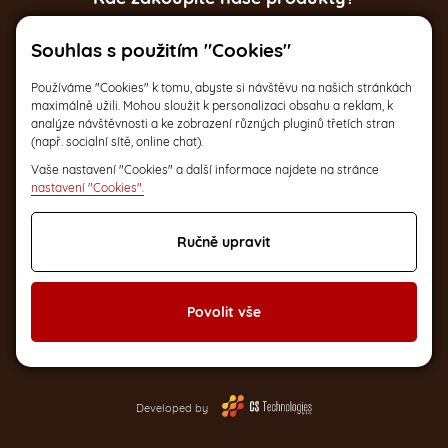
Souhlas s použitím "Cookies"
Italská 17, Praha 2
Po-Pá 9:30 – 17:30
Používáme "Cookies" k tomu, abyste si návštěvu na našich stránkách
maximálně užili. Mohou sloužit k personalizaci obsahu a reklam, k
analýze návštěvnosti a ke zobrazení různých pluginů třetích stran
(např. socialní sítě, online chat).
a na dalších
2
Vaše nastavení "Cookies" a další informace najdete na stránce
místech v ČR
nastavení "Cookies".
Ručně upravit
Povolit vše
Developed by