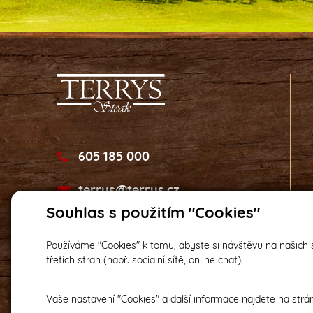
605 185 000
terrys@terrys.cz
Souhlas s použitím "Cookies"
Používáme "Cookies" k tomu, abyste si návštěvu na našich s
třetích stran (např. socialní sítě, online chat).
Vaše nastavení "Cookies" a další informace najdete na str