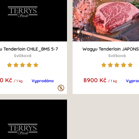
 Tenderloin CHILE_BMS 5-7
Wagyu Tenderloin JAPON
Svíčková
Svíčková
0 Kč
8900 Kč
Vyprodáno
Vypro
/ 1 kg
/ 1 kg