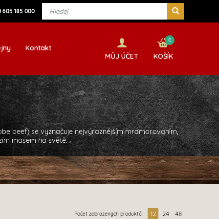
 605 185 000
0
jny
Kontakt
MŮJ ÚČET
KOŠÍK
e beef) se vyznačuje nejvýraznějším mramorováním,
vězím masem na světě.
12
24
48
Počet zobrazených produktů: