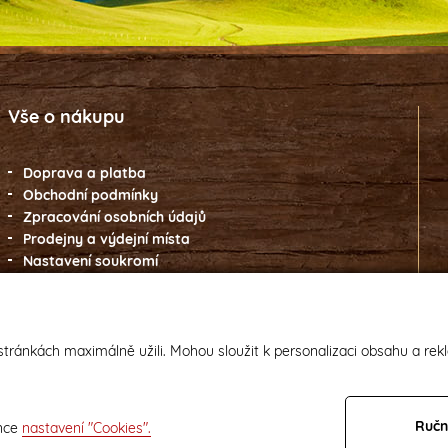
Vše o nákupu
Doprava a platba
Obchodní podmínky
Zpracování osobních údajů
Prodejny a výdejní místa
Nastavení soukromí
tránkách maximálně užili. Mohou sloužit k personalizaci obsahu a rek
Ručn
ánce
nastavení "Cookies".