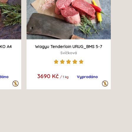
SKO A4
Wagyu Tenderloin URUG_BMS 5-7
Svíčková
3690 Kč
dáno
Vyprodáno
/ 1 kg