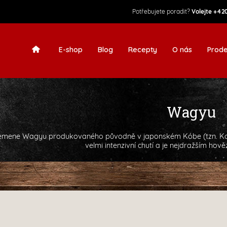
Potřebujete poradit?
Volejte
+420
E-shop
Blog
Recepty
O nás
Prode
Wagyu
emene Wagyu produkovaného původně v japonském Kóbe (tzn. Kob
velmi intenzivní chutí a je nejdražším ho