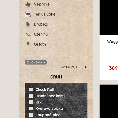
Vepřové
Terrys Cake
Drůbeží
Uzeniny
Wagyu
Ostatní
SVÍČKOVÁ
389
VYPNOUT FILTR
DRUH
Chuck Roll
Hrudní bez kosti
Krk
Květová špička
Loupaná plec