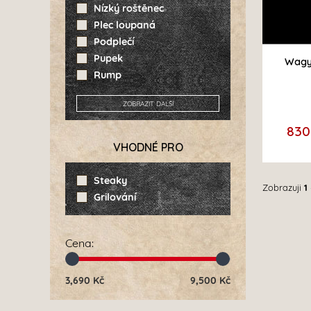
Nízký roštěnec
Plec loupaná
Podplečí
Pupek
Wagy
Rump
ZOBRAZIT DALŠÍ
830
VHODNÉ PRO
Steaky
Zobrazuji
1
Grilování
Cena
:
3,690
Kč
9,500
Kč