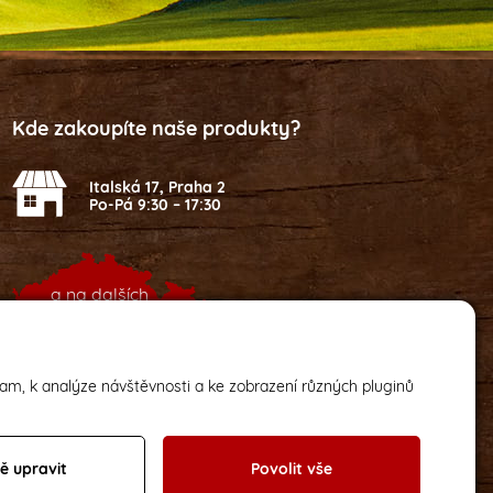
Kde zakoupíte naše produkty?
Italská 17, Praha 2
Po-Pá 9:30 – 17:30
a na dalších
2
místech v ČR
lam, k analýze návštěvnosti a ke zobrazení různých pluginů
ě upravit
Povolit vše