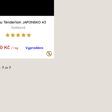
u Tenderloin JAPONSKO A3
Svíčková
0 Kč
Vyprodáno
/ 1 kg
-
7
ze
7