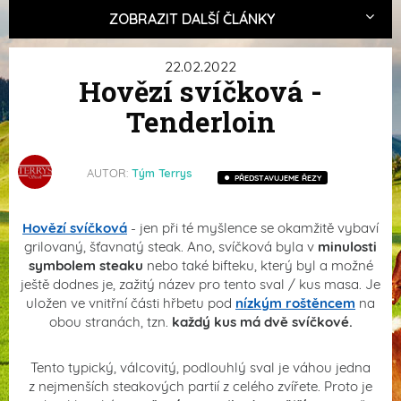
ZOBRAZIT DALŠÍ ČLÁNKY
22.02.2022
Hovězí svíčková -
Tenderloin
AUTOR:
Tým Terrys
PŘEDSTAVUJEME ŘEZY
Hovězí svíčková
- jen při té myšlence se okamžitě vybaví
grilovaný, šťavnatý steak. Ano, svíčková byla v
minulosti
symbolem
steaku
nebo také bifteku, který byl a možné
ještě dodnes je, zažitý název pro tento sval / kus masa. Je
uložen ve vnitřní části hřbetu pod
nízkým roštěncem
na
obou stranách, tzn.
každý kus má dvě svíčkové.
Tento typický, válcovitý, podlouhlý sval je váhou jedna
z nejmenších steakových partií z celého zvířete. Proto je