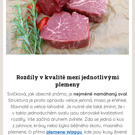
Rozdíly v kvalitě mezi jednotlivými
plemeny
Svíčková, jak obecně známo, je
nejméně namáhaný sval
.
Struktura je proto opravdu velice jemná, maso je křehké,
šťavnaté a velice lahodné. Je nutné ale také zmínit, že i
v takto jednoduchém svalu jsou obrovské kvalitativní
rozdíly. Vše začíná druhem zvířete. Zda se jedná o kus
z jalovice, krávy nebo býka běžného skotu, masného
plemene, či přímo
plemene Wagyu
, kde jsou kusy živené