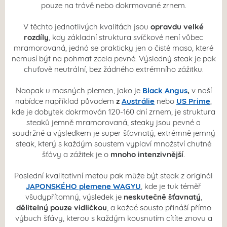
pouze na trávě nebo dokrmované zrnem.
V těchto jednotlivých kvalitách jsou
opravdu velké
rozdíly
, kdy základní struktura svíčkové není vůbec
mramorovaná, jedná se prakticky jen o
čisté maso, které
nemusí být na pohmat
zcela pevné. Výsledný steak je pak
chuťově neutrální, bez žádného extrémního zážitku.
Naopak u masných plemen, jako je
Black Angus
,
v naší
nabídce například původem
z
Austrálie
nebo
US Prime
,
kde je dobytek dokrmován 120-160 dní zrnem, je struktura
steaků jemně mramorovaná, steaky jsou pevné a
soudržné a výsledkem je super šťavnatý, extrémně jemný
steak, který s každým soustem vyplaví množství chutné
šťávy a zážitek je o
mnoho intenzivnější
.
Poslední kvalitativní metou pak může být steak z originál
JAPONSKÉHO
plemene
WAGYU
, kde je tuk téměř
všudypřítomný, výsledek je
neskutečně šťavnatý
,
dělitelný
pouze
vidličkou
, a každé sousto přináší přímo
výbuch šťávy, kterou s každým kousnutím cítíte znovu a