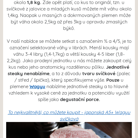
okolo
1,8 kg.
Zde opět platí, co kus to originál, tzn. u
svíčkové z jalovice a mladých kusů můžete mít váhu okolo
1,4kg. Naopak u masných a dokrmovaných plemen může
být váha okolo 2,5kg až přes 3kg u opravdu zmasilých
býků.
V naší nabídce se můžete setkat s označením ¾ a 4/5, je to
označení selektované váhy v librách. Menší kousky mají
váhu 3-4 libry (1,4-1,7kg) a větší kousky 4-5 liber (1,8-
2,2kg). Jako prodejní jednotku u nás můžete zakoupit celý
kus nebo jeho anatomicky rozdělenou půlku.
Jednotlivé
steaky
nenabízíme
, a to z důvodu
tvaru
svíčkové
(palec
/ střed / špička), který specifikujeme výše.
Pouze
u
plemene
Wagyu
nabízíme jednotlivé steaky a to
hlavně
vzhledem k vysoké ceně za jednotku a potenciálu využití
spíše jako
degustační porce.
To nejkvalitnější, co můžete koupit - japonská A5+ Wagyu
svíčková