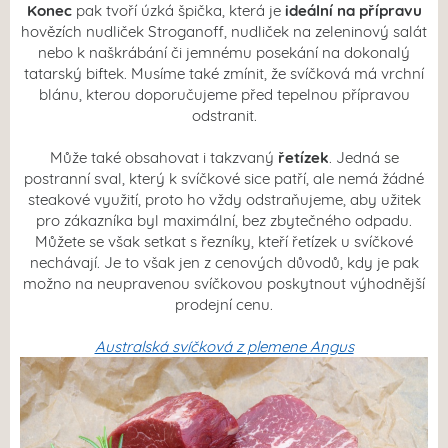
Konec
pak tvoří úzká špička, která je
ideální
na přípravu
hovězích nudliček Stroganoff, nudliček na zeleninový salát
nebo k naškrábání či jemnému posekání na dokonalý
tatarský biftek. Musíme také zmínit, že svíčková má vrchní
blánu, kterou doporučujeme před tepelnou přípravou
odstranit.
Může také obsahovat i takzvaný
řetízek
. Jedná se
postranní sval, který k svíčkové sice patří, ale nemá žádné
steakové využití, proto ho vždy odstraňujeme, aby užitek
pro zákazníka byl maximální, bez zbytečného odpadu.
Můžete se však setkat s řezníky, kteří řetízek u svíčkové
nechávají. Je to však jen z cenových důvodů, kdy je pak
možno na neupravenou svíčkovou poskytnout výhodnější
prodejní cenu.
Australská svíčková z plemene Angus