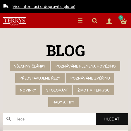
Více informací o dopravě a platbě
0
BLOG
VŠECHNY ČLÁNKY
POZNÁVÁME PLEMENA HOVĚZÍHO
PŘEDSTAVUJEME ŘEZY
POZNÁVÁME ZVĚŘINU
NOVINKY
STOLOVÁNÍ
ŽIVOT V TERRYSU
RADY A TIPY