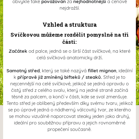
obvykle také
považován
za
nejhodnotnější
a cenově
nejdražší.
Vzhled a struktura
Svíčkovou můžeme rozdělit pomyslně na tři
části:
Začátek
od palce, jedná se o širší část svíčkové, na které
celá svíčková anatomicky drží
.
Samotný střed
, který se také nazývá
fillet mignon
, ideální
k
přípravě již zmíněný bifteků / steaků.
Střed je to
nejcennější na celé svíčkové, jelikož se jedná opravdu o
čistý střed z celého svalu, který na jedné straně začíná
těsně za palcem, a končí v části, kde se sval zmenšuje.
Tento střed je oblíbený především díky svému tvaru, jelikož
se po úpravě jedná o
nádherný válcovitý tvar, ze kterého
se mohou vizuálně naporcovat steaky jeden jako druhý,
ideální pro souběžnou přípravu a jejich rovnoměrné
propečení současně.