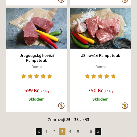
Uruguayský hovězí
US hovězí Rumpsteak
Rumpsteak
Rump
Rump
599 Kč
750 Kč
/ 1 kg
/ 1 kg
Skladem
Skladem
Zobrazuji
25
-
36
ze
93
1
2
3
4
5
8
...