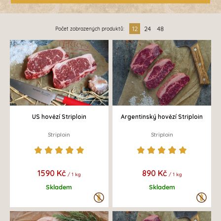
12
24
48
Počet zobrazených produktů:
US hovězí Striploin
Argentinský hovězí Striploin
Striploin
Striploin
1590 Kč
890 Kč
/ 1 kg
/ 1 kg
Skladem
Skladem