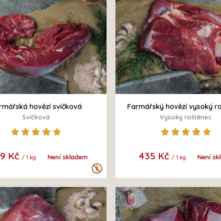
rmářská hovězí svíčková
Farmářský hovězí vysoký r
Svíčková
Vysoký roštěnec
39 Kč
435 Kč
Není skladem
Není sk
/ 1 kg
/ 1 kg