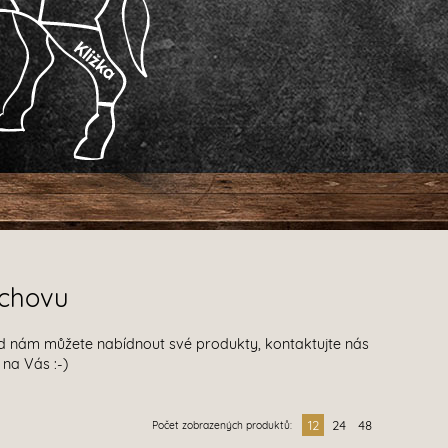
 chovu
ud nám můžete nabídnout své produkty, kontaktujte nás
 na Vás :-)
12
24
48
Počet zobrazených produktů: