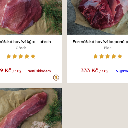
ářská hovězí kýta - ořech
Farmářská hovězí loupaná p
kosti
Ořech
Plec
39 Kč
333 Kč
Není skladem
Vypro
/ 1 kg
/ 1 kg