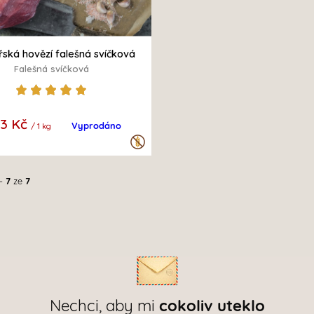
ská hovězí falešná svíčková
Falešná svíčková
33 Kč
Vyprodáno
/ 1 kg
-
7
ze
7
Nechci, aby mi
cokoliv uteklo