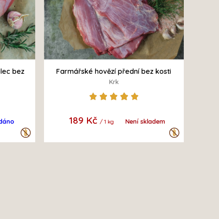
lec bez
Farmářské hovězí přední bez kosti
Krk
189 Kč
dáno
Není skladem
/ 1 kg