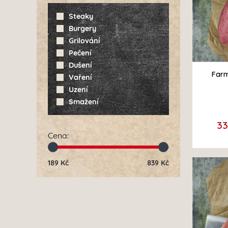
Steaky
Burgery
Grilování
Pečení
Dušení
Farm
Vaření
Uzení
Smažení
3
Cena
:
189
Kč
839
Kč