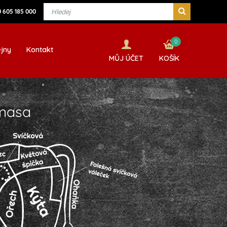
 605 185 000
0
jny
Kontakt
MŮJ ÚČET
KOŠÍK
masa