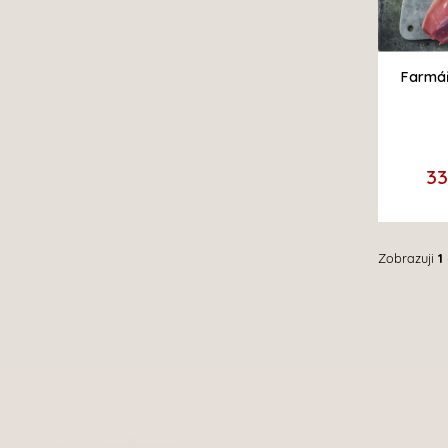
Farmář
3
Zobrazuji
1