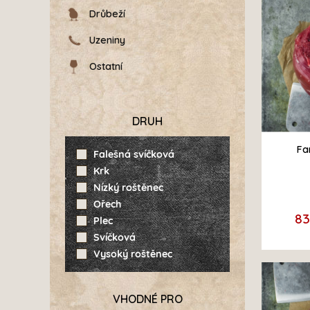
Drůbeží
Uzeniny
Ostatní
DRUH
Fa
Falešná svíčková
Krk
Nízký roštěnec
Ořech
8
Plec
Svíčková
Vysoký roštěnec
VHODNÉ PRO