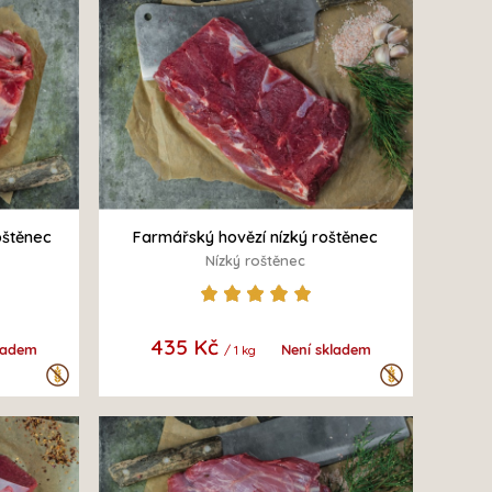
oštěnec
Farmářský hovězí nízký roštěnec
Nízký roštěnec
435 Kč
ladem
Není skladem
/ 1 kg