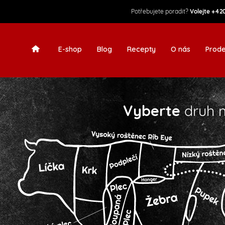
Potřebujete poradit?
Volejte
+420
E-shop
Blog
Recepty
O nás
Prode
Vyberte
druh 